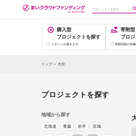
購入型
寄附型
プロジェクト
を探す
プロジ
リターンが
届きます
寄附控除の
対象
トップ
大分
chevron_right
プロジェクトを探す
地域から探す
北海道
青森
岩手
宮城