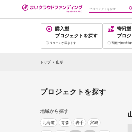
購入型
寄附型
プロジェクト
を探す
プロジ
リターンが
届きます
寄附控除の
対象
トップ
山形
chevron_right
プロジェクトを探す
地域から探す
北海道
青森
岩手
宮城