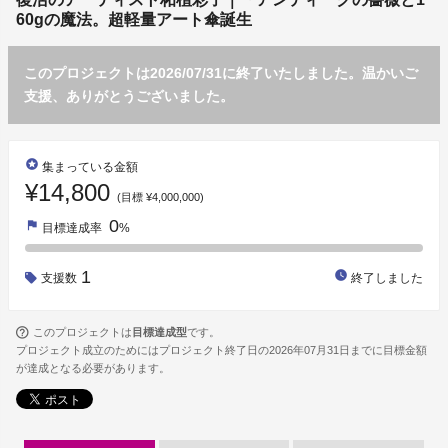
60gの魔法。超軽量アート傘誕生
このプロジェクトは2026/07/31に終了いたしました。温かいご
支援、ありがとうございました。
stars
集まっている金額
¥14,800
(目標 ¥4,000,000)
0
flag
目標達成率
%
1
watch_later
支援数
終了しました
このプロジェクトは
目標達成型
です。
プロジェクト成立のためにはプロジェクト終了日の2026年07月31日までに目標金額
が達成となる必要があります。