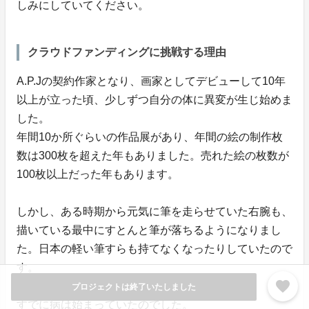
しみにしていてください。
クラウドファンディングに挑戦する理由
A.P.Jの契約作家となり、画家としてデビューして10年
以上が立った頃、少しずつ自分の体に異変が生じ始めま
した。
年間10か所ぐらいの作品展があり、年間の絵の制作枚
数は300枚を超えた年もありました。売れた絵の枚数が
100枚以上だった年もあります。
しかし、ある時期から元気に筆を走らせていた右腕も、
描いている最中にすとんと筆が落ちるようになりまし
た。日本の軽い筆すらも持てなくなったりしていたので
す。
favorite
プロジェクトは終了いたしました
すでに病は始まっていたのでした。