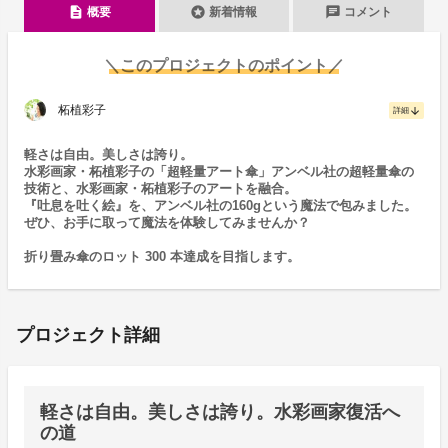
description
stars
chat
概要
新着情報
コメント
＼このプロジェクトのポイント／
柘植彩子
arrow_downward
詳細
軽さは自由。美しさは誇り。
水彩画家・柘植彩子の「超軽量アート傘」アンベル社の超軽量傘の
技術と、水彩画家・柘植彩子のアートを融合。
『吐息を吐く絵』を、アンベル社の160gという魔法で包みました。
ぜひ、お手に取って魔法を体験してみませんか？
折り畳み傘のロット 300 本達成を目指します。
プロジェクト詳細
軽さは自由。美しさは誇り。水彩画家復活へ
の道