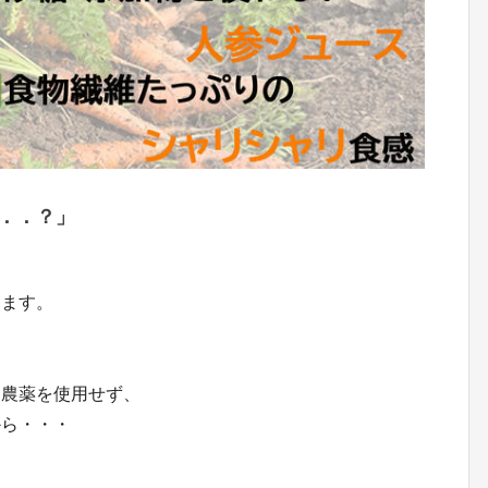
．．？」
。
ります。
中農薬を使用せず、
から・・・