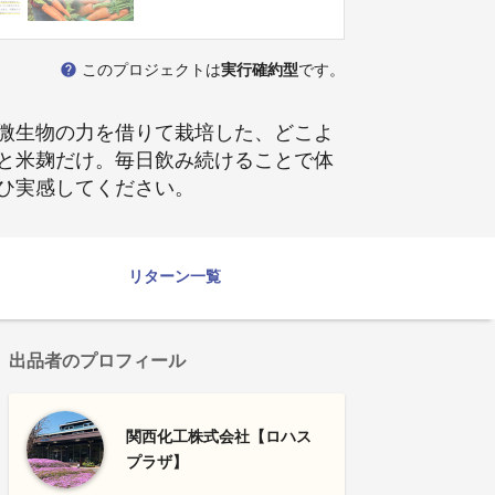
help
このプロジェクトは
実行確約型
です。
微生物の力を借りて栽培した、どこよ
と米麹だけ。毎日飲み続けることで体
ひ実感してください。
リターン一覧
出品者のプロフィール
関西化工株式会社【ロハス
プラザ】