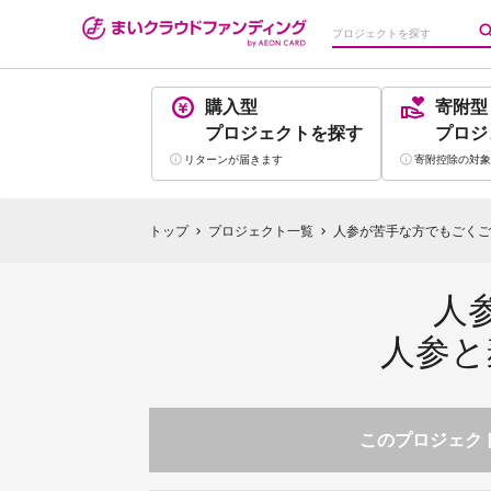
購入型
寄附型
プロジェクト
を探す
プロジ
リターンが
届きます
寄附控除の
対象
トップ
プロジェクト一覧
人参が苦手な方でもごくご
chevron_right
chevron_right
人
人参と
このプロジェクト