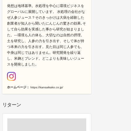
発想は地球基準。水処理を中心に環境ビジネスを
グローバルに展開しています。 水処理の会社がな
ぜ人参ジュース？そのきっかけは大病を経験した
創業者が知人から聞いたにんじんの驚きの効果､そ
して自ら効果を実感した事から研究が始まりまし
た。---環境も人の体も、大切なのは自然の摂理。
土を研究し、人参の力を引き出す、そして体が持
つ本来の力を引き出す。見た目は同じ人参でも、
中身は同じではありません。研究開発を繰り返
し、米麹とブレンド。どこよりも美味しいジュー
スを開発しました。
ホームページ：
https://kansaikako.co.jp/
リターン