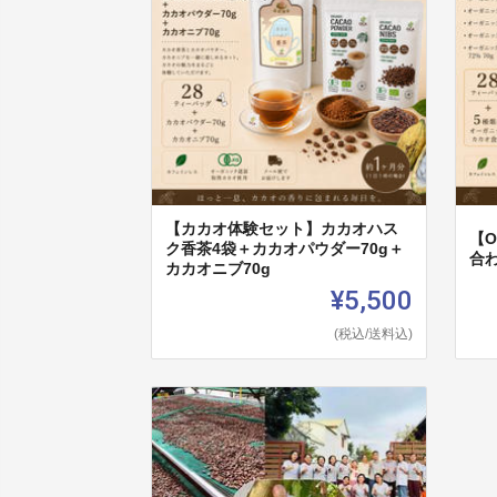
【カカオ体験セット】カカオハス
【
ク香茶4袋＋カカオパウダー70g＋
合
カカオニブ70g
¥5,500
(税込/送料込)