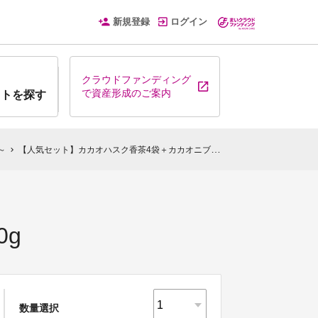
新規登録
ログイン
クラウドファンディング
で資産形成のご案内
クトを探す
～
【人気セット】カカオハスク香茶4袋＋カカオニブ70g
chevron_right
g
数量選択