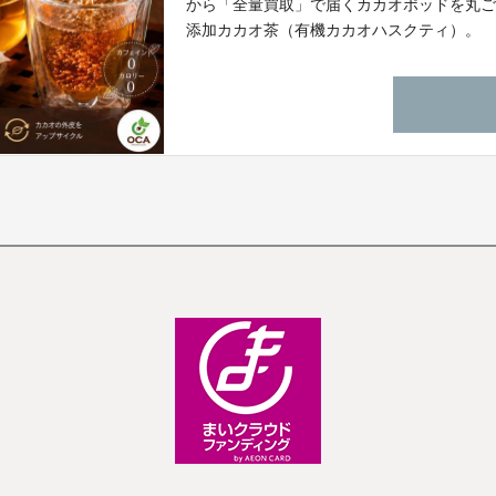
から「全量買取」で届くカカオポッドを丸
添加カカオ茶（有機カカオハスクティ）。