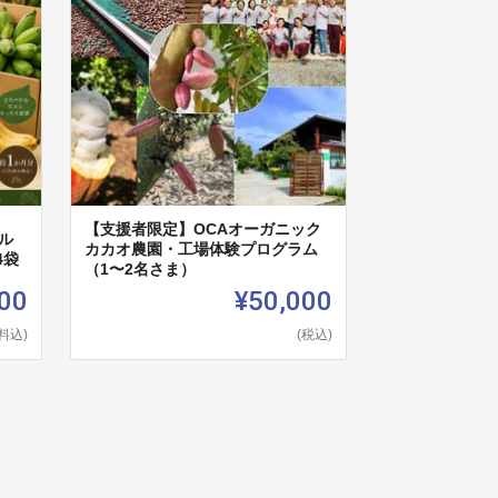
【支援者限定】OCAオーガニック
ル
カカオ農園・工場体験プログラム
4袋
（1〜2名さま）
00
¥50,000
料込)
(税込)