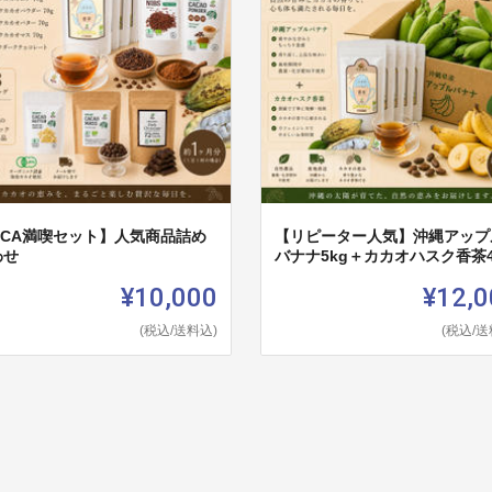
OCA満喫セット】人気商品詰め
【リピーター人気】沖縄アップ
わせ
バナナ5kg＋カカオハスク香茶
¥10,000
¥12,0
(税込/送料込)
(税込/送