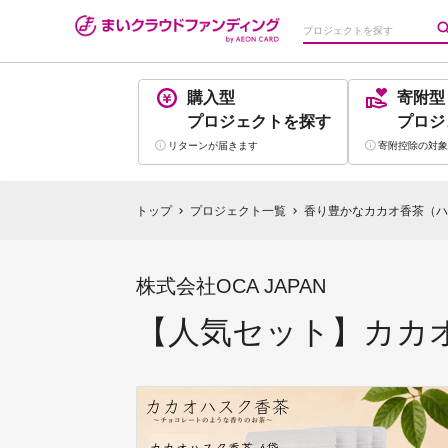
購入型
寄附型
プロジェクト
を探す
プロジ
リターンが
届きます
寄附控除の
対象
トップ
プロジェクト一覧
香り豊かなカカオ香茶（ハ
chevron_right
chevron_right
株式会社OCA JAPAN
【人気セット】カカオ