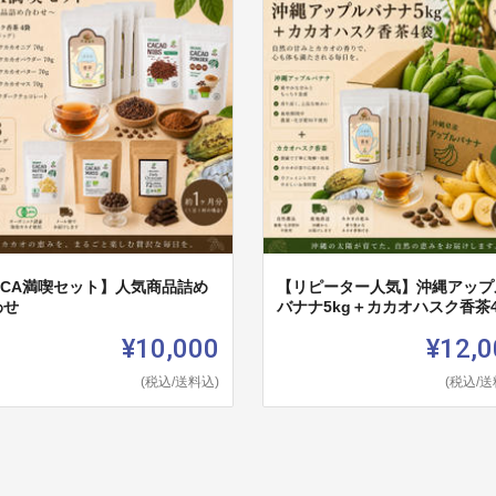
OCA満喫セット】人気商品詰め
【リピーター人気】沖縄アップ
わせ
バナナ5kg＋カカオハスク香茶
¥10,000
¥12,0
(税込/送料込)
(税込/送