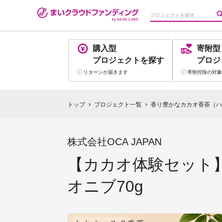
購入型
寄附型
プロジェクト
を探す
プロジ
リターンが
届きます
寄附控除の
対象
トップ
プロジェクト一覧
香り豊かなカカオ香茶（ハ
chevron_right
chevron_right
株式会社OCA JAPAN
【カカオ体験セット】
オニブ70g