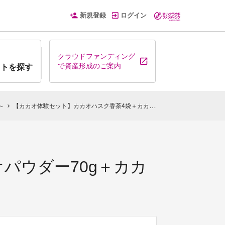
新規登録
ログイン
クラウドファンディング
で資産形成のご案内
クトを探す
～
【カカオ体験セット】カカオハスク香茶4袋＋カカオパウダー70g＋カカオニブ70g
chevron_right
パウダー70g＋カカ