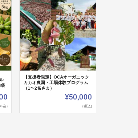
【支援者限定】OCAオーガニック
ル
カカオ農園・工場体験プログラム
4袋
（1〜2名さま）
00
¥50,000
料込)
(税込)