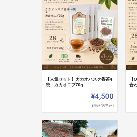
【人気セット】カカオハスク香茶4
【
袋＋カカオニブ70g
合
¥4,500
(税込/送料込)