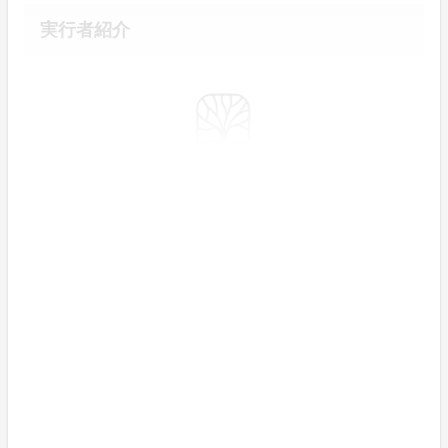
実行者紹介
命の入口を磨く、StandardBrush。この名前には、「自
然で健康的な、やさしいヘルスケアが日常に根づいてほ
しい」という私たちの願いが込められています。
誰もが、ここちよく、鼻を洗うことができる時代になり
ました。
手洗いやうがいと同じように、基本的なセルフケアの一
つとして、鼻洗浄が広がっていくことを願っています。
社名と商品名を同じにしたのは、この製品の価値を、一