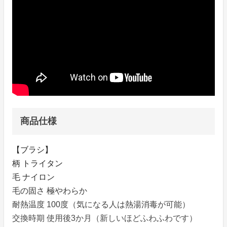
商品仕様
【ブラシ】
柄 トライタン
毛 ナイロン
毛の固さ 極やわらか
耐熱温度 100度（気になる人は熱湯消毒が可能）
交換時期 使用後3か月（新しいほどふわふわです）