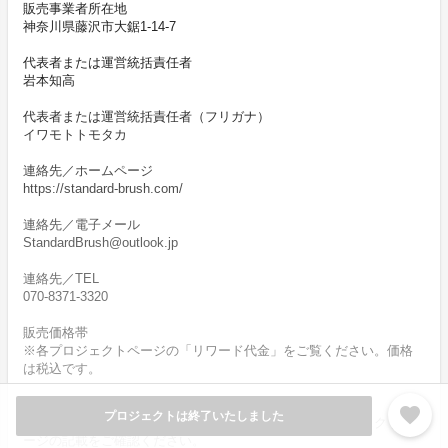
販売事業者所在地
神奈川県藤沢市大鋸1-14-7
代表者または運営統括責任者
岩本知高
代表者または運営統括責任者（フリガナ）
イワモトトモタカ
連絡先／ホームページ
https://standard-brush.com/
連絡先／電子メール
StandardBrush@outlook.jp
連絡先／TEL
070-8371-3320
販売価格帯
※各プロジェクトページの「リワード代金」をご覧ください。価格
は税込です。
商品などの引渡し時期（日数）・発送方法
favorite
プロジェクトは終了いたしました
商品の引渡し時期またはサービスの提供時期は、各プロジェクトペ
ージの記載をご確認ください。