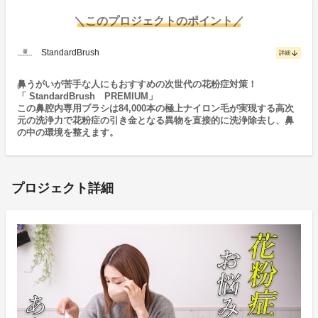
＼このプロジェクトのポイント／
StandardBrush
arrow_downward
詳細
鼻うがいが苦手な人にもおすすめの次世代の花粉症対策！
「 StandardBrush PREMIUM」
この鼻腔内専用ブラシは84,000本の極上ナイロン毛が実現する高次
元の洗浄力で花粉症の引き金となる異物を直接的に洗浄除去し、鼻
の中の環境を整えます。
プロジェクト詳細