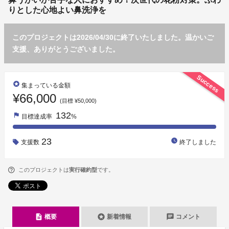
りとした心地よい鼻洗浄を
このプロジェクトは2026/04/30に終了いたしました。温かいご
支援、ありがとうございました。
Success
stars
集まっている金額
¥66,000
(目標 ¥50,000)
132
flag
目標達成率
%
23
watch_later
支援数
終了しました
このプロジェクトは
実行確約型
です。
description
stars
chat
概要
新着情報
コメント