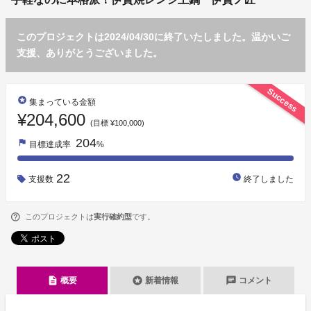
このプロジェクトは2024/04/30に終了いたしました。温かいご
支援、ありがとうございました。
Success
stars
集まっている金額
¥204,600
(目標 ¥100,000)
204
flag
目標達成率
%
22
watch_later
支援数
終了しました
このプロジェクトは
実行確約型
です。
description
stars
chat
概要
新着情報
コメント