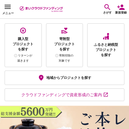
さがす
新規登録
メニュー
購入型
寄附型
プロジェクト
プロジェクト
ふるさと納税型
を探す
を探す
プロジェクト
を探す
リターンが
寄附控除の
届きます
対象です
地域から
プロジェクトを探す
クラウドファンディング
で資産形成のご案内