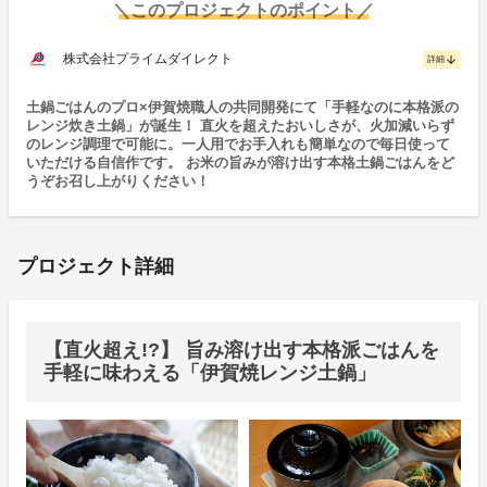
＼このプロジェクトのポイント／
株式会社プライムダイレクト
arrow_downward
詳細
土鍋ごはんのプロ×伊賀焼職人の共同開発にて「手軽なのに本格派の
レンジ炊き土鍋」が誕生！ 直火を超えたおいしさが、火加減いらず
のレンジ調理で可能に。一人用でお手入れも簡単なので毎日使って
いただける自信作です。 お米の旨みが溶け出す本格土鍋ごはんをど
うぞお召し上がりください！
プロジェクト詳細
【直火超え!?】 旨み溶け出す本格派ごはんを
手軽に味わえる「伊賀焼レンジ土鍋」