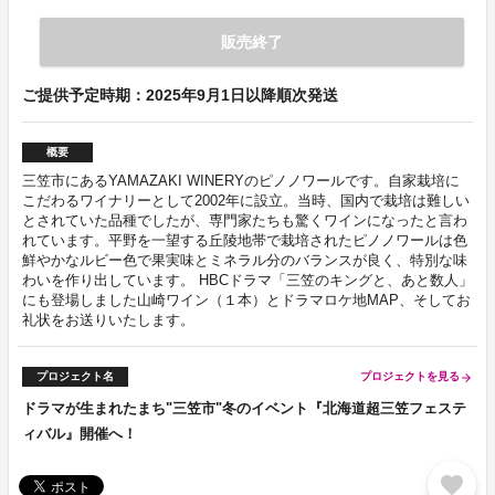
販売終了
ご提供予定時期：2025年9月1日以降順次発送
概要
三笠市にあるYAMAZAKI WINERYのピノノワールです。自家栽培に
こだわるワイナリーとして2002年に設立。当時、国内で栽培は難しい
とされていた品種でしたが、専門家たちも驚くワインになったと言わ
れています。平野を一望する丘陵地帯で栽培されたピノノワールは色
鮮やかなルビー色で果実味とミネラル分のバランスが良く、特別な味
わいを作り出しています。 HBCドラマ「三笠のキングと、あと数人」
にも登場しました山崎ワイン（１本）とドラマロケ地MAP、そしてお
礼状をお送りいたします。
プロジェクト名
プロジェクトを見る
arrow_forward
ドラマが生まれたまち"三笠市"冬のイベント『北海道超三笠フェステ
ィバル』開催へ！
favorite