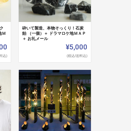
ク
砕いて製造、本物そっくり！石炭
地Ｍ
飴 （一個）＋ ドラマロケ地ＭＡＰ
＋ お礼メール
00
¥5,000
料込)
(税込/送料込)