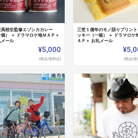
笠高校生監修エゾシカカレー
三笠１億年のモノ語りプリント
一個） ＋ ドラマロケ地ＭＡＰ＋
ッキー（一箱） ＋ ドラマロケ
礼メール
ＡＰ＋ お礼メール
¥5,000
¥5,0
(税込/送料込)
(税込/送