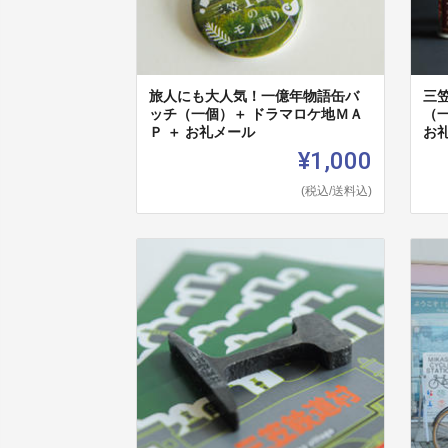
旅人にも大人気！一億年物語缶バ
三
ッチ（一個）＋ ドラマロケ地ＭＡ
（
Ｐ ＋ お礼メール
お
¥1,000
(税込/送料込)