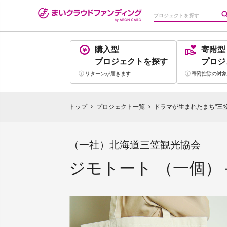
購入型
寄附型
プロジェクト
を探す
プロジ
リターンが
届きます
寄附控除の
対象
トップ
プロジェクト一覧
ドラマが生まれたまち"三
chevron_right
chevron_right
（一社）北海道三笠観光協会
ジモトート （一個）