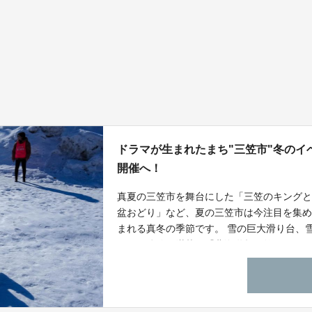
ドラマが生まれたまち"三笠市"冬の
開催へ！
真夏の三笠市を舞台にした「三笠のキングと
盆おどり」など、夏の三笠市は今注目を集め
まれる真冬の季節です。 雪の巨大滑り台、
ではの体験が満載な『北海道超三笠フェステ
ていただき、真冬の交流人口の増加を目指