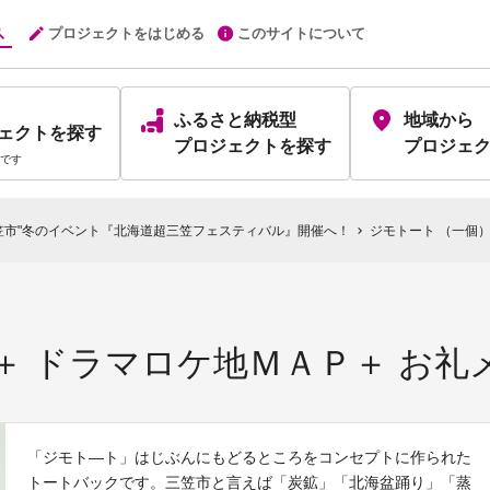
プロジェクトをはじめる
このサイトについて
ふるさと納税型
地域から
ェクト
を探す
プロジェクト
を探す
プロジェ
です
笠市"冬のイベント『北海道超三笠フェスティバル』開催へ！
ジモトート （一個
chevron_right
＋ ドラマロケ地ＭＡＰ＋ お礼
「ジモト―ト」はじぶんにもどるところをコンセプトに作られた
トートバックです。三笠市と言えば「炭鉱」「北海盆踊り」「蒸