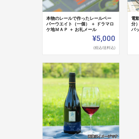
本物のレールで作ったレールペー
電
パーウエイト（一個） ＋ ドラマロ
分
ケ地ＭＡＰ ＋ お礼メール
バ
¥5,000
(税込/送料込)