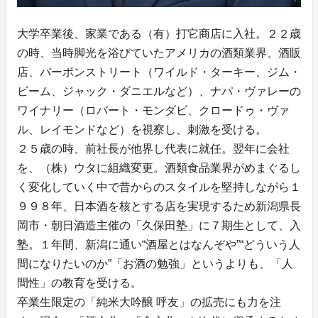
大学卒業後、家業である（有）打它商店に入社。２２歳
の時、当時脚光を浴びていたアメリカの酒類業界、酒販
店、バーボンストリート（ワイルド・ターキー、ジム・
ビーム、ジャック・ダニエルなど）、ナパ・ヴァレーの
ワイナリー（ロバート・モンダビ、クロードゥ・ヴァ
ル、レイモンドなど）を視察し、刺激を受ける。
２５歳の時、前社長が他界し代表に就任。翌年に会社
を、（株）ウタに組織変更。酒類食品業界がめまぐるし
く変化していく中で昔からのスタイルを堅持しながら１
９９８年、日本酒を核とする店を実現するため新潟県長
岡市・朝日酒造主催の「久保田塾」に７期生として、入
塾。１年間、新潟に通い“酒屋とはなんぞや”“どういう人
間になりたいのか”「お酒の勉強」というよりも、「人
間性」の教育を受ける。
卒業生限定の「純米大吟醸 呼友」の拡売にも力を注