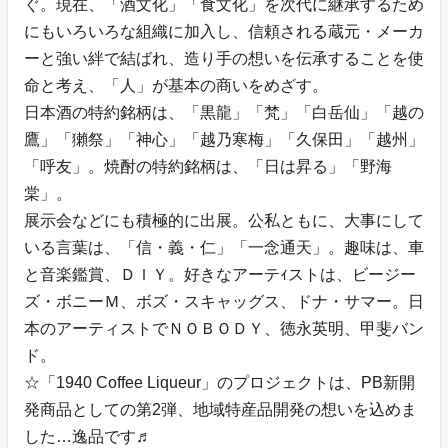
ぐ。現在、「酒文化」「食文化」を次代に継承するため
にもいろいろな組織に加入し、信頼される蔵元・メーカ
ーと強い絆で結ばれ、造り手の想いを伝承することを使
命と考え、「人」が基本の商いをめざす。
日本酒の特約銘柄は、「黒龍」「梵」「白岳仙」「越の
鷹」「獺祭」「神心」「越乃寒梅」「久保田」「越州」
「呼友」。焼酎の特約銘柄は、「日は昇る」「野海
棠」。
展示会などにも積極的に出展。公私ともに、大事にして
いる言葉は、「信・義・仁」「一念通天」。趣味は、車
と音楽鑑賞、ＤＩＹ。好きなアーテｨストは、ビージー
ズ・ボニーＭ、ボズ・スキャッグス、ドナ・サマー。日
本のアーティストでＮＯＢＯＤＹ、徳永英明、甲斐バン
ド。
☆「1940 Coffee Liqueur」のプロジェクトは、PB新開
発商品としての第2弾、地域特産品開発の想いを込めま
した…逸品です♬