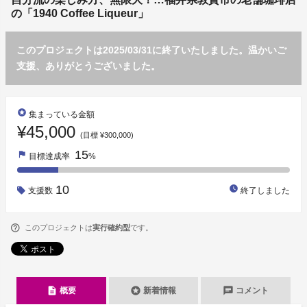
の「1940 Coffee Liqueur」
このプロジェクトは2025/03/31に終了いたしました。温かいご
支援、ありがとうございました。
stars
集まっている金額
¥45,000
(目標 ¥300,000)
15
flag
目標達成率
%
10
watch_later
支援数
終了しました
このプロジェクトは
実行確約型
です。
description
stars
chat
概要
新着情報
コメント