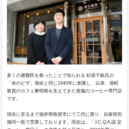
多くの避難民を救ったことで知られる 杉原千畝氏の
「命のビザ」発給と同じ1940年に創業し、以来、港町
敦賀のカフェ黎明期を支えてきた老舗のコーヒー専門店
です。
現在に至るまで福井県敦賀市にて三代に渡り、自家焙煎
珈琲一筋で営業しております。現在は、「J.C.Q.A.認 定