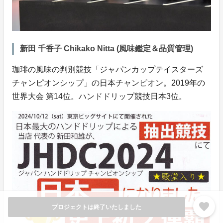
新田 千香子 Chikako Nitta (風味鑑定＆品質管理)
珈琲の風味の判別競技「ジャパンカップテイスターズ
チャンピオンシップ」の日本チャンピオン。2019年の
世界大会 第14位。ハンドドリップ競技日本3位。
favorite
プロジェクトは終了いたしました