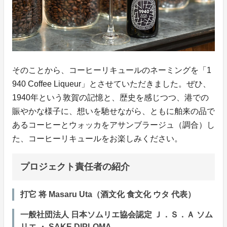
そのことから、コーヒーリキュールのネーミングを「1
940 Coffee Liqueur」とさせていただきました。ぜひ、
1940年という敦賀の記憶と、歴史を感じつつ、港での
賑やかな様子に、想いを馳せながら、ともに舶来の品で
あるコーヒーとウォッカをアサンブラージュ（調合）し
た、コーヒーリキュールをお楽しみください。
プロジェクト責任者の紹介
打它 将 Masaru Uta（酒文化 食文化 ウタ 代表）
一般社団法人 日本ソムリエ協会認定 Ｊ．Ｓ．Ａ ソム
リエ ・ SAKE DIPLOMA