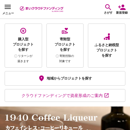
さがす
新規登録
メニュー
購入型
寄附型
プロジェクト
プロジェクト
ふるさと納税型
を探す
を探す
プロジェクト
を探す
リターンが
寄附控除の
届きます
対象です
地域から
プロジェクトを探す
クラウドファンディング
で資産形成のご案内