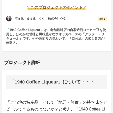
＼このプロジェクトのポイント／
酒文化 食文化 ウタ（株式会社ウタ）
arrow_downward
詳細
「1940 Coffee Liqueur」は、老舗珈琲店の自家焙煎コーヒー豆を使
用し、ほのかな甘味と風味豊かなウオッカベースの「クラフト・リ
キュール」です。やや深煎りの味わいで、「自分流」の楽しみ方が
無限大♪
プロジェクト詳細
「1940 Coffee Liqueur」について・・・
「ご当地の特産品」として「地元・敦賀」の持ち味をア
ピールできるものはないか？と考え、「1940 Coffee Li