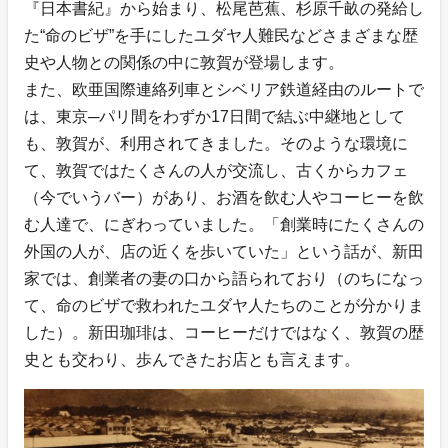
『日本書紀』から始まり、松尾芭蕉、杉原千畝の発給し
た“命のビザ”を手にしたユダヤ人難民などさまざまな歴
史や人物との関係の中に敦賀が登場します。
また、欧亜国際連絡列車とシベリア鉄道経由のルートで
は、東京─パリ間をわずか17日間で結ぶ中継地として
も、敦賀が、利用されてきました。そのような環境に
て、敦賀ではたくさんの人が交流し、古くからカフェ
（今でいうバー）があり、お酒を飲む人やコーヒーを飲
む人達で、にぎわっていました。「創業時にたくさんの
外国の人が、店の近くを歩いていた」という話が、新田
家では、創業者の妻の口から語られており（のちになっ
て、命のビザで救われたユダヤ人たちのことが分かりま
した）。新田珈琲は、コーヒーだけではなく、敦賀の歴
史とも交わり、歩んできたお店とも言えます。