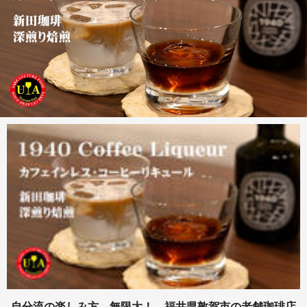
自分流の楽しみ方、無限大！…福井県敦賀市の老舗珈琲店