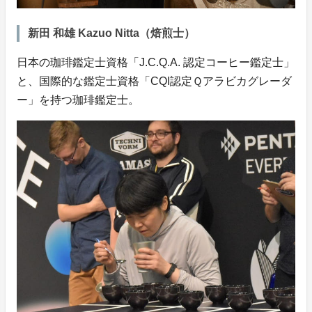
新田 和雄 Kazuo Nitta（焙煎士）
日本の珈琲鑑定士資格「J.C.Q.A. 認定コーヒー鑑定士」
と、国際的な鑑定士資格「CQI認定Ｑアラビカグレーダ
ー」を持つ珈琲鑑定士。