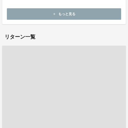
ホームページ：
https://yamasho-touki.co.jp/
もっと見る
add
お問い合わせ：
kikaku@yamasho-touki.co.jp
リターン一覧