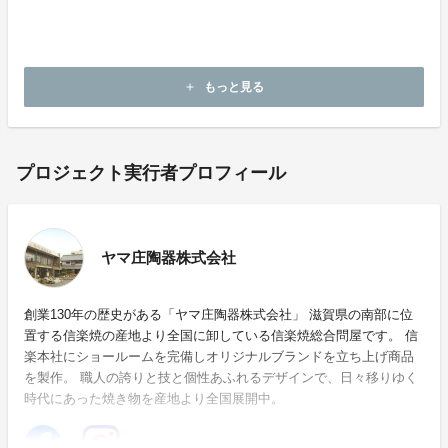
来より伝わる技術に現代のエッセンスを加え、使い手の
ライフスタイルに溶け込む焼き物づくりを目指していま
す。
もっと見る
add
プロジェクト実行者プロフィール
ヤマ庄陶器株式会社
創業130年の歴史がある「ヤマ庄陶器株式会社」 滋賀県の南部に位
置する信楽焼の産地より全国に卸している信楽焼総合問屋です。 信
楽本社にショールームを完備しオリジナルブランドを立ち上げ商品
を製作。 職人の誇りと技と個性あふれるデザインで、日々移りゆく
時代にあった焼き物を産地より全国展開中。