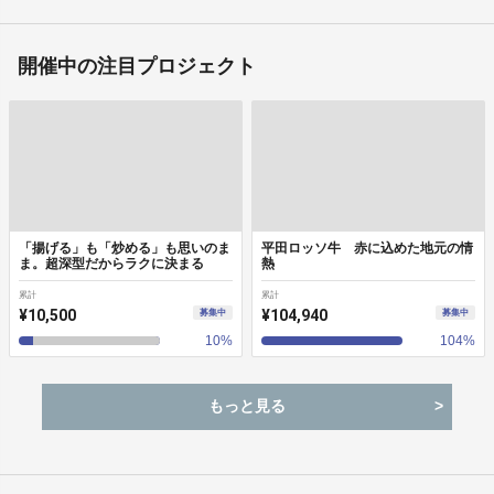
開催中の注目プロジェクト
「揚げる」も「炒める」も思いのま
平田ロッソ牛 赤に込めた地元の情
ま。超深型だからラクに決まる
熱
累計
累計
¥10,500
¥104,940
募集中
募集中
10
%
104
%
もっと見る