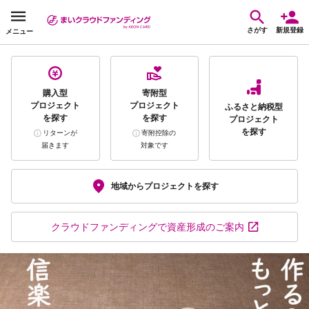
さがす
新規登録
メニュー
購入型
寄附型
プロジェクト
プロジェクト
ふるさと納税型
を探す
を探す
プロジェクト
を探す
リターンが
寄附控除の
届きます
対象です
地域から
プロジェクトを探す
クラウドファンディング
で資産形成のご案内