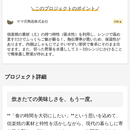
＼このプロジェクトのポイント／
ヤマ庄陶器株式会社
arrow_downward
詳細
信楽焼の素材（土）の持つ特性（吸水性）を利用し、レンジで温め
直すだけでふっくらご飯が蘇る！。熱伝導率が悪いため、保温性が
あります。内側はしゃもじでよそいやすい形状で食卓にそのまま出
せます。また、切った野菜を水通しして２～3分レンジにかけること
で簡単蒸し野菜が作れます。
プロジェクト詳細
炊きたての美味しさを、もう一度。
**「食の時間を大切にしたい」**という思いを込めて、
信楽焼の素材と特性を活かしながら、現代の暮らしに寄