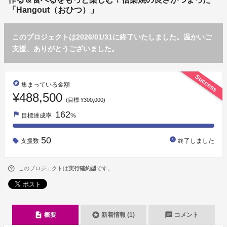
「Hangout（おひつ）」
このプロジェクトは2026/01/31に終了いたしました。温かいご
支援、ありがとうございました。
Success
stars
集まっている金額
¥488,500
(目標 ¥300,000)
162
flag
目標達成率
%
50
watch_later
支援数
終了しました
このプロジェクトは
実行確約型
です。
description
stars
chat
概要
新着情報 (1)
コメント