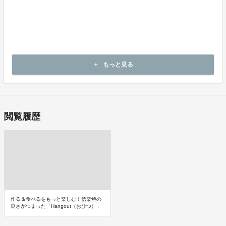
問い合わせフォームにてお問い合わせください。
・申し込まれた商品と異なる商品が届いた場合
・商品が汚れている、または破損している場合
上記理由による不良品は、
商品到着後14日以内に起案者までご連絡いただいた後、
起案者から対応方法をお客さま宛にご連絡いたします。
もっと見る
add
閲覧履歴
作る＆食べるをもっと楽しむ！信楽焼の
良さがつまった「Hangout（おひつ）」