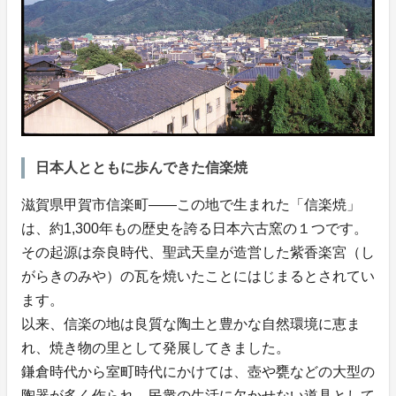
日本人とともに歩んできた信楽焼
滋賀県甲賀市信楽町——この地で生まれた「信楽焼」
は、約1,300年もの歴史を誇る日本六古窯の１つです。
その起源は奈良時代、聖武天皇が造営した紫香楽宮（し
がらきのみや）の瓦を焼いたことにはじまるとされてい
ます。
以来、信楽の地は良質な陶土と豊かな自然環境に恵ま
れ、焼き物の里として発展してきました。
鎌倉時代から室町時代にかけては、壺や甕などの大型の
陶器が多く作られ、民衆の生活に欠かせない道具として