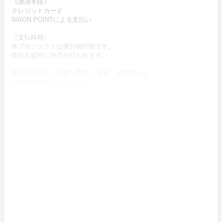
《決済手段》
クレジットカード
WAON POINTによる支払い
《支払時期》
本プロジェクトは実行確約型です。
商品支援時に決済が行われます。
商品代金以外に必要な費用 ／送料、消費税など
送料無料 (商品代金に含む)
返品の取扱条件／返品期限、返品時の送料負担または解約や退会条
件
《返品の取扱条件》
輸送による商品の破損および発送ミスがあった場合のみ返品可。
商品到着後14日以内に起案者までご連絡いただいた後、
起案者から連絡のある返送先へご返送ください。
上記返品条件に該当しないお客さま都合のキャンセルはお受けして
おりません。
不良品の取扱条件
商品受取時に必ず商品の確認をお願いいたします。
商品には万全を期しておりますが、万が一下記のような場合にはお