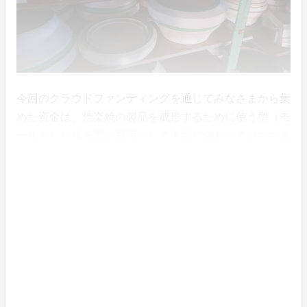
今回のクラウドファンディングを通じてみなさまから集
めた資金は、信楽焼の製品を成形するために使う型（モ
ールド）を作る際の費用として大切に使わせていただき
ます。
わたしたちについて
わたしたちヤマ庄陶器株式会社は滋賀県甲賀市で信楽焼
の企画・製造・卸・小売販売を行っている事業者です。
**「日々の暮らしに潤いを」**をモットーに、信楽焼の
持つ温かみや素朴さを活かしたものづくりを展開し、古