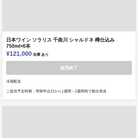
日本ワイン ソラリス 千曲川 シャルドネ 樽仕込み
750ml×6本
¥121,000
在庫
あり
販売終了
冷蔵配送
ご提供予定時期：寄附申込日から1週間～2週間程で順次発送