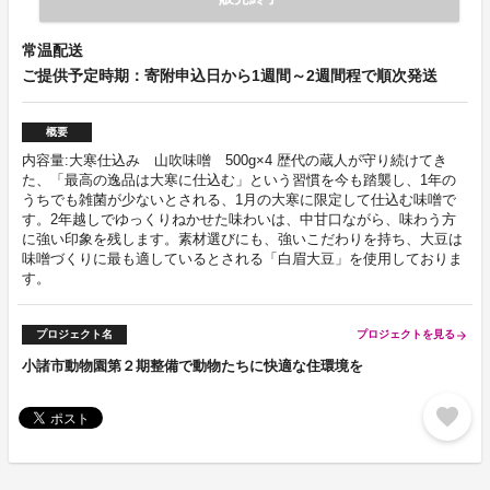
常温配送
ご提供予定時期：寄附申込日から1週間～2週間程で順次発送
概要
内容量:大寒仕込み 山吹味噌 500g×4 歴代の蔵人が守り続けてき
た、「最高の逸品は大寒に仕込む」という習慣を今も踏襲し、1年の
うちでも雑菌が少ないとされる、1月の大寒に限定して仕込む味噌で
す。2年越しでゆっくりねかせた味わいは、中甘口ながら、味わう方
に強い印象を残します。素材選びにも、強いこだわりを持ち、大豆は
味噌づくりに最も適しているとされる「白眉大豆」を使用しておりま
す。
プロジェクト名
プロジェクトを見る
arrow_forward
小諸市動物園第２期整備で動物たちに快適な住環境を
favorite