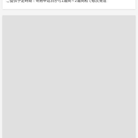
ご提供予定時期：寄附申込日から1週間～2週間程で順次発送