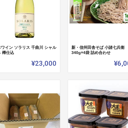
ワイン ソラリス 千曲川 シャル
新・信州田舎そば 小諸七兵衛
 樽仕込
340g×4袋 詰め合わせ
¥23,000
¥6,0