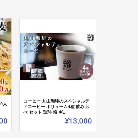
コーヒー 丸山珈琲のスペシャルテ
20人
ィコーヒー ボリューム4種 飲み比
べ セット 珈琲 粉 ギ...
00
¥13,000