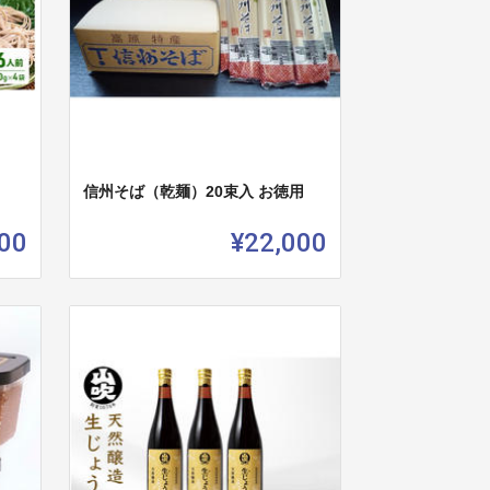
信州そば（乾麺）20束入 お徳用
00
¥22,000