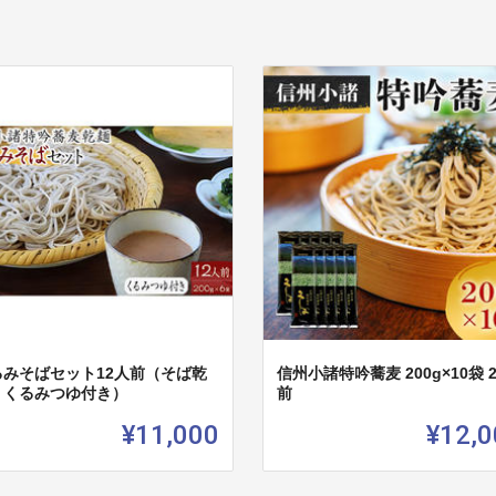
るみそばセット12人前（そば乾
信州小諸特吟蕎麦 200g×10袋 
・くるみつゆ付き）
前
¥11,000
¥12,0