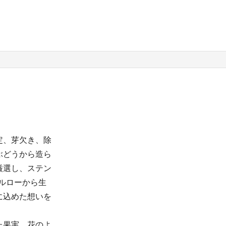
定、芽欠き、除
ぶどうから造ら
厳選し、ステン
ルローから生
に込めた想いを
た果実、花のよ