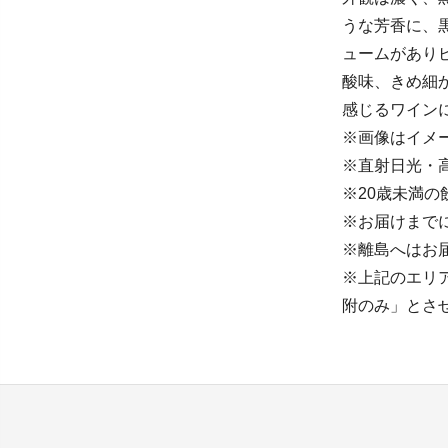
うな芳香に、
ュームがあり
酸味、きめ細
感じるワイン
※画像はイメ
※直射日光・
※20歳未満
※お届けまで
※離島へはお
※上記のエリ
附のみ」とさ