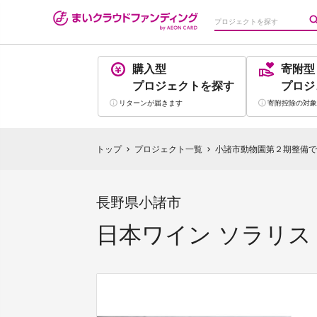
購入型
寄附型
プロジェクト
を探す
プロジ
リターンが
届きます
寄附控除の
対象
トップ
プロジェクト一覧
小諸市動物園第２期整備で
chevron_right
chevron_right
長野県小諸市
日本ワイン ソラリス