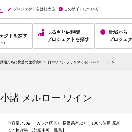
プロジェクトをはじめる
このサイトについて
ふるさと納税型
地域から
ェクト
を探す
プロジェクト
を探す
プロジェ
です
動物たちに快適な住環境を
日本ワイン ソラリス 小諸 メルロー ワイン
chevron_right
 小諸 メルロー ワイン
内容量:750ml ガラス瓶入り 長野県産ぶどう100％使用 原産
地：長野県 【配送不可：離島】