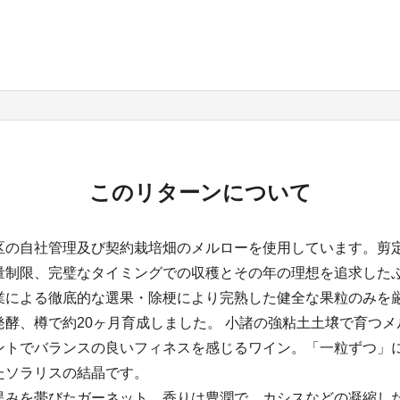
このリターンについて
区の自社管理及び契約栽培畑のメルローを使用しています。剪
量制限、完璧なタイミングでの収穫とその年の理想を追求した
業による徹底的な選果・除梗により完熟した健全な果粒のみを
発酵、樽で約20ヶ月育成しました。 小諸の強粘土土壌で育つメ
ントでバランスの良いフィネスを感じるワイン。「一粒ずつ」
たソラリスの結晶です。
黒みを帯びたガーネット。香りは豊潤で、カシスなどの凝縮し