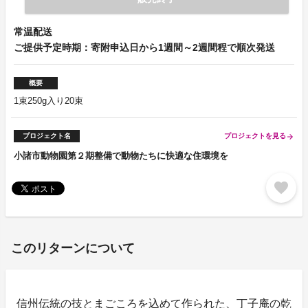
常温配送
ご提供予定時期：寄附申込日から1週間～2週間程で順次発送
概要
1束250g入り20束
プロジェクト名
プロジェクトを見る
arrow_forward
小諸市動物園第２期整備で動物たちに快適な住環境を
favorite
このリターンについて
信州伝統の技とまごころを込めて作られた、丁子庵の乾