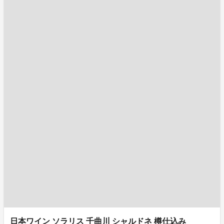
日本ワイン ソラリス 千曲川 シャルドネ 樽仕込み