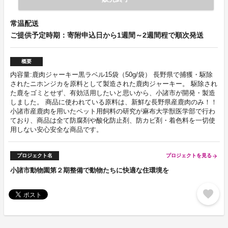
常温配送
ご提供予定時期：寄附申込日から1週間～2週間程で順次発送
概要
内容量:鹿肉ジャーキー黒ラベル15袋（50g/袋） 長野県で捕獲・駆除
されたニホンジカを原料として製造された鹿肉ジャーキー。 駆除され
た鹿をゴミとせず、有効活用したいと思いから、小諸市が開発・製造
しました。 商品に使われている原料は、新鮮な長野県産鹿肉のみ！！
小諸市産鹿肉を用いたペット用飼料の研究が麻布大学獣医学部で行わ
ており、商品は全て防腐剤や酸化防止剤、防カビ剤・着色料を一切使
用しない安心安全な商品です。
プロジェクト名
プロジェクトを見る
arrow_forward
小諸市動物園第２期整備で動物たちに快適な住環境を
favorite