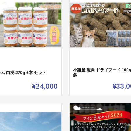
小諸産 鹿肉 ドライフード 100g
ム 白桃 270g 6本 セット
袋
¥24,000
¥33,0