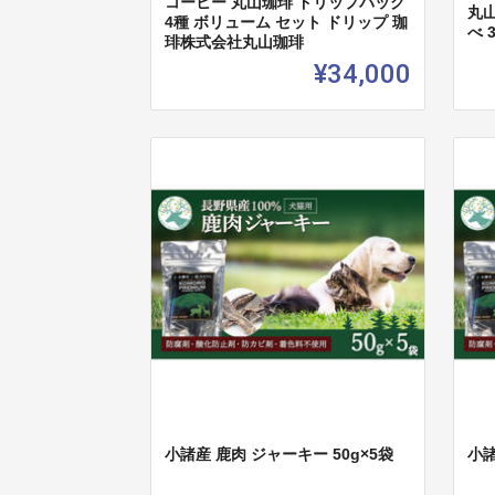
コーヒー 丸山珈琲 ドリップバッグ
丸
4種 ボリューム セット ドリップ 珈
べ 
琲株式会社丸山珈琲
¥34,000
小諸産 鹿肉 ジャーキー 50g×5袋
小諸