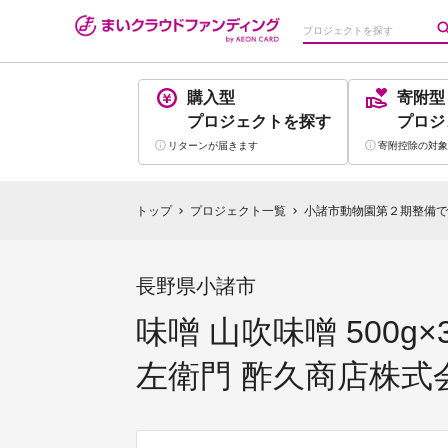
購入型
寄附型
プロジェクト
を探す
プロジ
リターンが
届きます
寄附控除の
対象
トップ
プロジェクト一覧
小諸市動物園第２期整備で
chevron_right
chevron_right
長野県小諸市
味噌 山吹味噌 500
左衛門 酢久商店株式