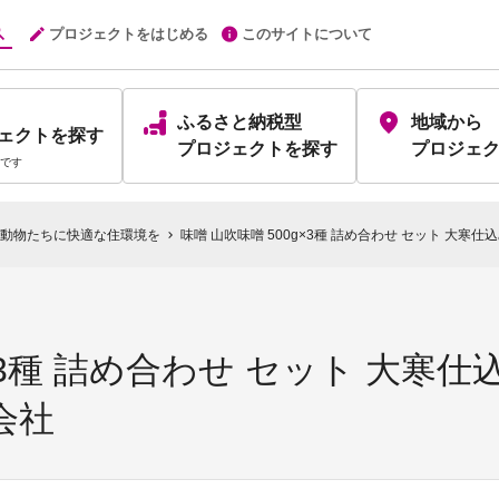
プロジェクトをはじめる
このサイトについて
ふるさと納税型
地域から
ェクト
を探す
プロジェクト
を探す
プロジェ
です
動物たちに快適な住環境を
味噌 山吹味噌 500g×3種 詰め合わせ セット 大寒
chevron_right
g×3種 詰め合わせ セット 大寒
会社