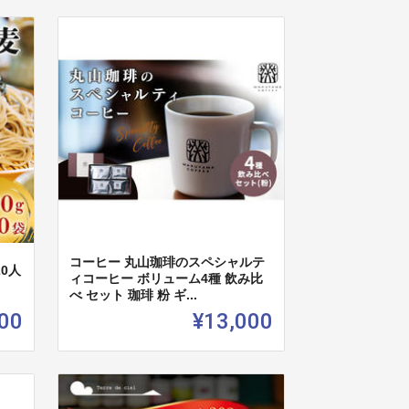
コーヒー 丸山珈琲のスペシャルテ
20人
ィコーヒー ボリューム4種 飲み比
べ セット 珈琲 粉 ギ...
00
¥13,000