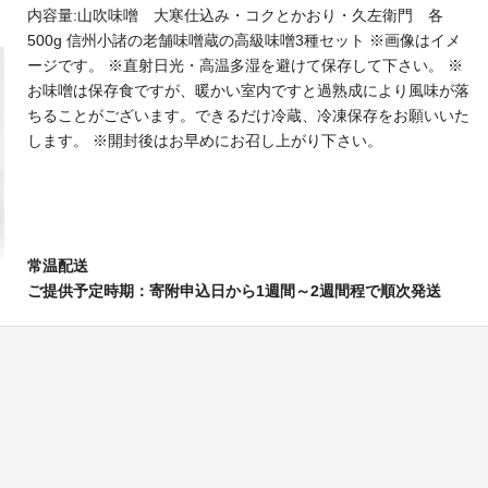
内容量:山吹味噌 大寒仕込み・コクとかおり・久左衛門 各
500g 信州小諸の老舗味噌蔵の高級味噌3種セット ※画像はイメ
ージです。 ※直射日光・高温多湿を避けて保存して下さい。 ※
お味噌は保存食ですが、暖かい室内ですと過熟成により風味が落
ちることがございます。できるだけ冷蔵、冷凍保存をお願いいた
します。 ※開封後はお早めにお召し上がり下さい。
常温配送
ご提供予定時期：寄附申込日から1週間～2週間程で順次発送