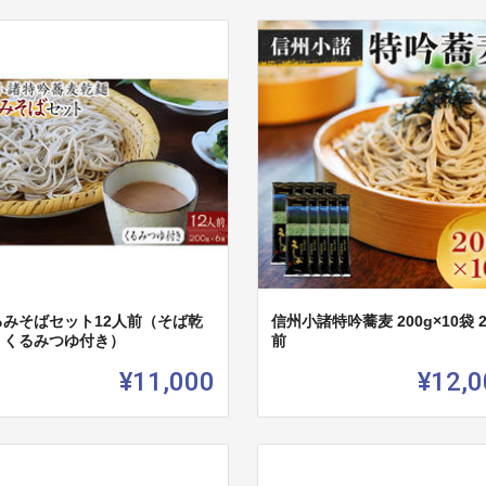
るみそばセット12人前（そば乾
信州小諸特吟蕎麦 200g×10袋 
・くるみつゆ付き）
前
¥11,000
¥12,0