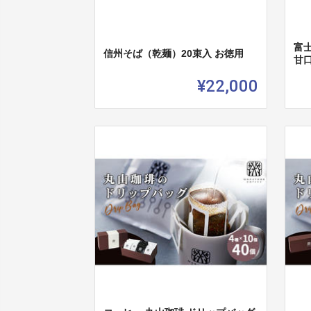
富
信州そば（乾麺）20束入 お徳用
甘口
¥22,000