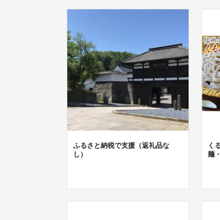
ふるさと納税で支援（返礼品な
く
し）
麺