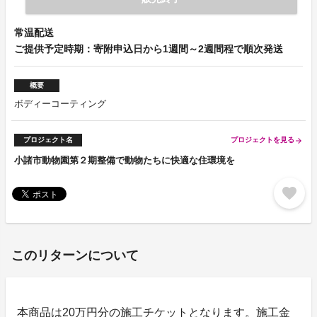
常温配送
ご提供予定時期：寄附申込日から1週間～2週間程で順次発送
概要
ボディーコーティング
プロジェクト名
プロジェクトを見る
arrow_forward
小諸市動物園第２期整備で動物たちに快適な住環境を
favorite
このリターンについて
本商品は20万円分の施工チケットとなります。施工金