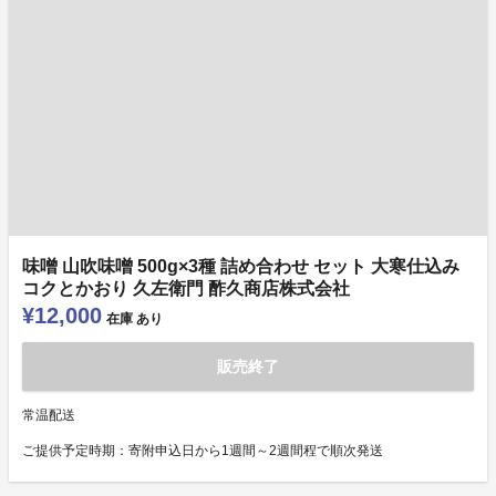
味噌 山吹味噌 500g×3種 詰め合わせ セット 大寒仕込み
コクとかおり 久左衛門 酢久商店株式会社
¥12,000
在庫
あり
販売終了
常温配送
ご提供予定時期：寄附申込日から1週間～2週間程で順次発送