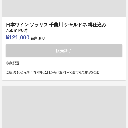
日本ワイン ソラリス 千曲川 シャルドネ 樽仕込み
750ml×6本
¥121,000
在庫
あり
販売終了
冷蔵配送
ご提供予定時期：寄附申込日から1週間～2週間程で順次発送