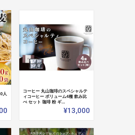
コーヒー 丸山珈琲のスペシャルテ
20人
ィコーヒー ボリューム4種 飲み比
べ セット 珈琲 粉 ギ...
00
¥13,000