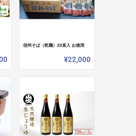
信州そば（乾麺）20束入 お徳用
00
¥22,000