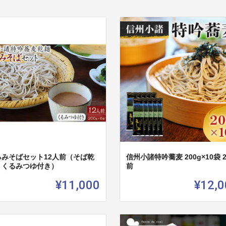
るみそばセット12人前（そば乾
信州小諸特吟蕎麦 200g×10袋 
・くるみつゆ付き）
前
¥11,000
¥12,0