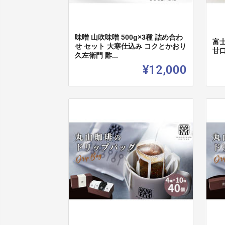
味噌 山吹味噌 500g×3種 詰め合わ
富
せ セット 大寒仕込み コクとかおり
甘口
久左衛門 酢...
¥12,000