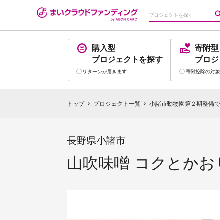
購入型
寄附型
プロジェクト
を探す
プロジ
リターンが
届きます
寄附控除の
対象
トップ
プロジェクト一覧
小諸市動物園第２期整備で
chevron_right
chevron_right
長野県小諸市
山吹味噌 コクとかおり 