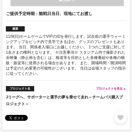
ご提供予定時期：観戦日当日、現地にてお渡し
概要
11/9(日)ホームゲームでVIPのIDを発行します。試合前の選手ウォーミ
ングアップをピッチ内で見学できるほか、グッズのプレゼントもあり
ます。 当日、関係者入場口にお越しください。 1つのご支援に対して
1名さまの権利となります。 ※注意事項※ スタジアム内で撮影された
全映像（静止画を含む）は、報道等を目的とした各種番組や各種の物
販・販促等に使用される場合があります。 また、開場時間・開演時間
は予定のため変更の可能性がございます。 当日は会場スタッフの指示
に従ってください。
プロジェクト名
プロジェクトを見る
arrow_forward
Jリーグへ、サポーターと選手の夢を乗せて走れ～チームバス購入プ
ロジェクト～
favorite