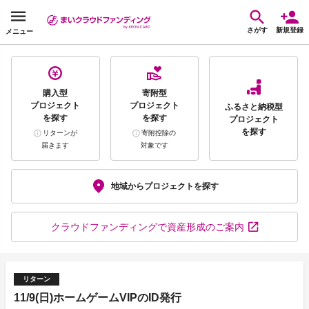
さがす
新規登録
メニュー
購入型
寄附型
プロジェクト
プロジェクト
ふるさと納税型
を探す
を探す
プロジェクト
を探す
リターンが
寄附控除の
届きます
対象です
地域から
プロジェクトを探す
クラウドファンディング
で資産形成のご案内
リターン
11/9(日)ホームゲームVIPのID発行