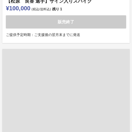
【松原 良香 選手】サイン入りスパイク
¥100,000
残り
1
(税込/送料込)
販売終了
ご提供予定時期：ご支援後の翌月末までに発送