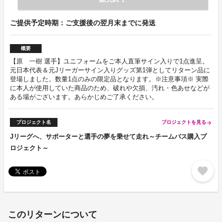
ご提供予定時期：ご支援後の翌月末までに発送
概要
【原 一樹 選手】ユニフォームをご本人直筆サイン入りで1点進呈。
元日本代表＆元Jリーガーサイン入りグッズ第1弾としてリターン品に
登場しました。数量1点のみの限定品となります。※注意事項※ 実際
に本人が使用していた商品のため、破れや欠損、汚れ・色あせなどが
ある場がございます。あらかじめご了承ください。
プロジェクト名
プロジェクトを見る
arrow_forward
Jリーグへ、サポーターと選手の夢を乗せて走れ～チームバス購入プ
ロジェクト～
favorite
このリターンについて