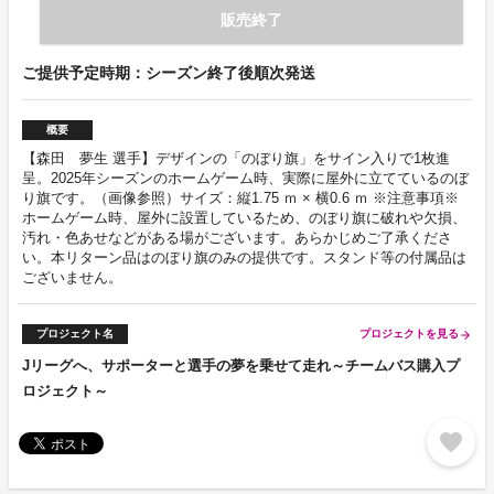
販売終了
ご提供予定時期：シーズン終了後順次発送
概要
【森田 夢生 選手】デザインの「のぼり旗」をサイン入りで1枚進
呈。2025年シーズンのホームゲーム時、実際に屋外に立てているのぼ
り旗です。（画像参照）サイズ：縦1.75 ｍ × 横0.6 ｍ ※注意事項※
ホームゲーム時、屋外に設置しているため、のぼり旗に破れや欠損、
汚れ・色あせなどがある場がございます。あらかじめご了承くださ
い。本リターン品はのぼり旗のみの提供です。スタンド等の付属品は
ございません。
プロジェクト名
プロジェクトを見る
arrow_forward
Jリーグへ、サポーターと選手の夢を乗せて走れ～チームバス購入プ
ロジェクト～
favorite