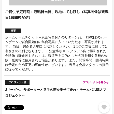
ご提供予定時期：観戦日当日、現地にてお渡し（写真画像は観戦
日1週間後配信）
概要
ホームゲームチケット＋集合写真付きのリターン品。 11/9(日)のホー
ムゲームで試合開始前の集合写真に入っていただき、写真が撮れま
す。 当日、関係者入場口にお越しください。 1つのご支援に対して1
名さまの権利となります。 ※注意事項※ スタジアム内で撮影された
全映像（静止画を含む）は、報道等を目的とした各種番組や各種の物
販・販促等に使用される場合があります。 また、開場時間・開演時間
は予定のため変更の可能性がございます。 当日は会場スタッフの指示
に従ってください。
プロジェクト名
プロジェクトを見る
arrow_forward
Jリーグへ、サポーターと選手の夢を乗せて走れ～チームバス購入プ
ロジェクト～
favorite