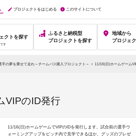
プロジェクトをはじめる
このサイトについて
ふるさと納税型
地域から
ェクト
を探す
プロジェクト
を探す
プロジェ
です
選手の夢を乗せて走れ～チームバス購入プロジェクト～
11/16(日)ホームゲームV
chevron_right
ムVIPのID発行
11/16(日)ホームゲームでVIPのIDを発行します。試合前の選手ウ
ォーミングアップをピッチ内で見学できるほか、グッズのプレゼ