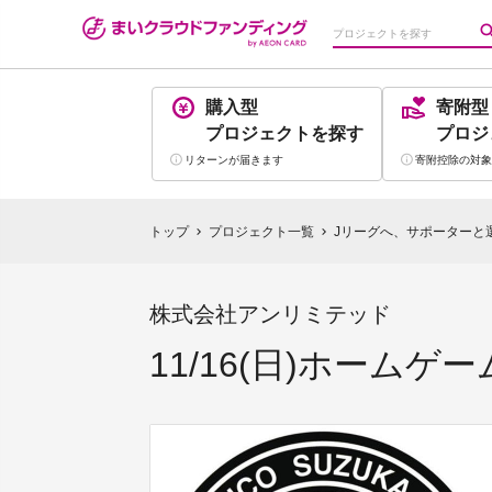
購入型
寄附型
プロジェクト
を探す
プロジ
リターンが
届きます
寄附控除の
対象
トップ
プロジェクト一覧
Jリーグへ、サポーターと
chevron_right
chevron_right
株式会社アンリミテッド
11/16(日)ホームゲー