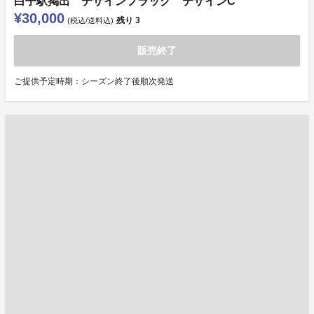
白子駅掲出 デザインフラッグ デザインC
¥30,000
残り
3
(税込/送料込)
販売終了
ご提供予定時期：シーズン終了後順次発送