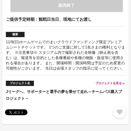
販売終了
ご提供予定時期：観戦日当日、現地にてお渡し
概要
11/9(日)ホームゲームでのまいクラウドファンディング限定プレミア
ムシートチケットです。 1つのご支援に対して1名さまの権利となりま
す。 ※注意事項※ スタジアム内で撮影された全映像（静止画を含
む）は、報道等を目的とした各種番組や各種の物販・販促等に使用さ
れる場合があります。 また、開場時間・開演時間は予定のため変更の
可能性がございます。 当日は会場スタッフの指示に従ってください。
プロジェクト名
プロジェクトを見る
arrow_forward
Jリーグへ、サポーターと選手の夢を乗せて走れ～チームバス購入プ
ロジェクト～
favorite