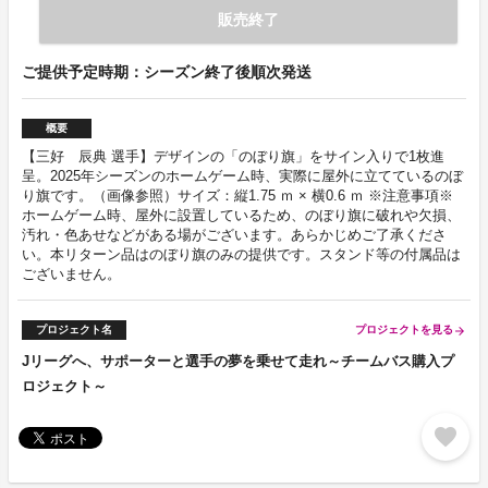
販売終了
ご提供予定時期：シーズン終了後順次発送
概要
【三好 辰典 選手】デザインの「のぼり旗」をサイン入りで1枚進
呈。2025年シーズンのホームゲーム時、実際に屋外に立てているのぼ
り旗です。（画像参照）サイズ：縦1.75 ｍ × 横0.6 ｍ ※注意事項※
ホームゲーム時、屋外に設置しているため、のぼり旗に破れや欠損、
汚れ・色あせなどがある場がございます。あらかじめご了承くださ
い。本リターン品はのぼり旗のみの提供です。スタンド等の付属品は
ございません。
プロジェクト名
プロジェクトを見る
arrow_forward
Jリーグへ、サポーターと選手の夢を乗せて走れ～チームバス購入プ
ロジェクト～
favorite