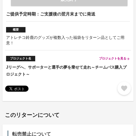
ご提供予定時期：ご支援後の翌月末までに発送
概要
アトレチコ鈴鹿のグッズが複数入った福袋をリターン品としてご用
意！
プロジェクト名
プロジェクトを見る
arrow_forward
Jリーグへ、サポーターと選手の夢を乗せて走れ～チームバス購入プ
ロジェクト～
favorite
このリターンについて
転売禁止について