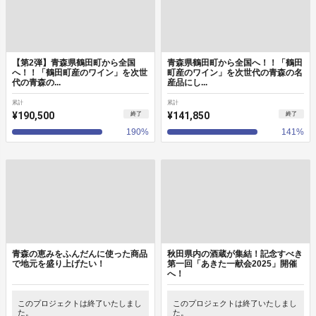
【第2弾】青森県鶴田町から全国
青森県鶴田町から全国へ！！「鶴田
へ！！「鶴田町産のワイン」を次世
町産のワイン」を次世代の青森の名
代の青森の...
産品にし...
累計
累計
¥190,500
¥141,850
終了
終了
190
%
141
%
青森の恵みをふんだんに使った商品
秋田県内の酒蔵が集結！記念すべき
で地元を盛り上げたい！
第一回「あきた一献会2025」開催
へ！
このプロジェクトは終了いたしまし
このプロジェクトは終了いたしまし
た。
た。