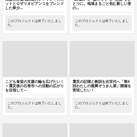
ットとロザリオビアンコをブレンド
とつに。地域まるごと包む新しい形
した希少...
の...
このプロジェクトは終了いたしまし
このプロジェクトは終了いたしまし
た。
た。
こども食堂の支援の輪を広げたい！
震災の記憶と教訓を次世代へ「第4
～震災後の石巻市への活動の広がり
回わたしの復興ぞうきん展」開催を
を目指して～
実現したい！
このプロジェクトは終了いたしまし
このプロジェクトは終了いたしまし
た。
た。