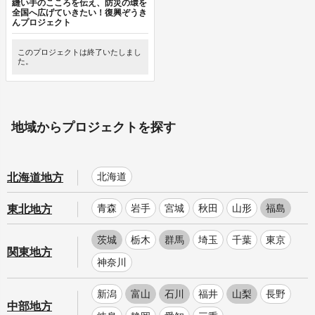
縫い手のこころを伝え、防災の環を
全国へ広げていきたい！復興ぞうき
んプロジェクト
このプロジェクトは終了いたしまし
た。
地域からプロジェクトを探す
北海道
北海道地方
青森
岩手
宮城
秋田
山形
福島
東北地方
茨城
栃木
群馬
埼玉
千葉
東京
関東地方
神奈川
新潟
富山
石川
福井
山梨
長野
中部地方