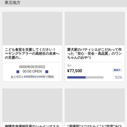
東北地方
こども食堂を支援してください！
愛犬家のパティシエがこだわって作
〜ヤングケアラーの高校生の未来へ
った「安心・安全・高品質」のワン
の支援の...
ちゃんのおやつ
累計
0000
年
00
月
00
日
¥77,500
募集中
00
:
00
OPEN
あと
0
日と
00
時間
00
分
00
秒で開始
51
%
南陽市赤湯地区産のシャインマスカ
“居場所”と“はたらく”と“交流”をひ