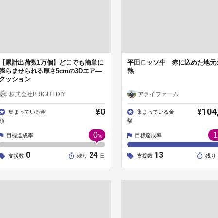
【累計出荷数1万個】どこでも簡単に
平田ロッソ牛 赤に込めた地元
膨らませられる厚さ5cmの3Dエア―
熱
クッション
株式会社BRIGHT DIY
アライファーム
¥0
¥104
集まっている金
集まっている金
額
額
0
1
目標達成率
目標達成率
%
0
24
13
支援数
残り
日
支援数
残り