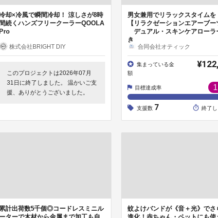
冷却×冷風で瞬間冷却！ 涼しさが8時
男女兼用でリラックスタイムを
間続くハンズフリークーラーQOOLA
【リラクゼーションエアーブー
Pro
デュアル・スキンケアローラ
き
株式会社BRIGHT DIY
合同会社オティック
¥122
集まっている金
このプロジェクトは2026年07月
額
31日に終了しました。 温かいご支
1
目標達成率
援、ありがとうございました。
7
支援数
終了し
累計出荷数5千個◎コードレスミニル
蚊よけバンドが《音＋光》でさ
ーターで木材から金属まで加工も自
進化！赤ちゃん・ペットにも使