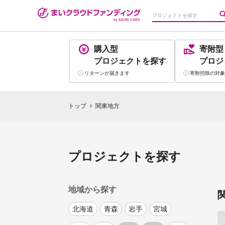
購入型
寄附型
プロジェクト
を探す
プロジ
リターンが
届きます
寄附控除の
対象
トップ
関東地方
chevron_right
プロジェクトを探す
地域から探す
北海道
青森
岩手
宮城