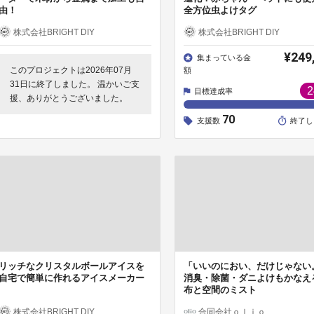
由！
全方位虫よけタグ
株式会社BRIGHT DIY
株式会社BRIGHT DIY
¥249
集まっている金
このプロジェクトは2026年07月
額
31日に終了しました。 温かいご支
2
目標達成率
援、ありがとうございました。
70
支援数
終了し
リッチなクリスタルボールアイスを
「いいのにおい、だけじゃない
自宅で簡単に作れるアイスメーカー
消臭・除菌・ダニよけもかなえ
布と空間のミスト
株式会社BRIGHT DIY
合同会社ｏｌｉｏ