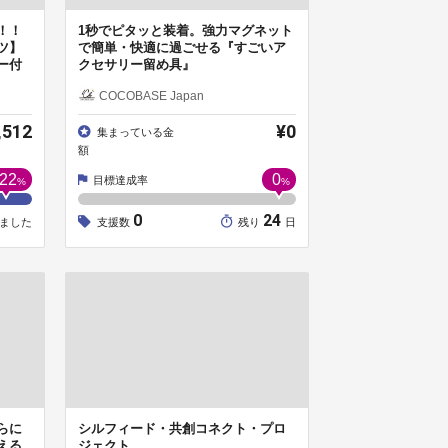
！！
1秒でピタッと装着。強力マグネット
ツ】
で簡単・快適に過ごせる『すごいア
ー付
クセサリー留め具』
COCOBASE Japan
,512
¥0
集まっている金
額
22
0
目標達成率
%
%
0
24
ました
支援数
残り
日
らに
シルフィード・共創コネクト・プロ
える
ジェクト