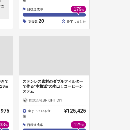
月
額
ご支
179
目標達成率
%
20
支援数
終了しました
できて
ステンレス素材のダブルフィルター
8in
で作る"本格派"の水出しコーヒーシ
ステム
株式会社BRIGHT DIY
,975
¥125,425
集まっている金
額
33
125
目標達成率
%
%