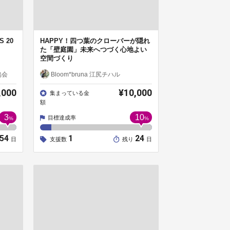
S 20
HAPPY！四つ葉のクローバーが隠れ
た「壁庭園」未来へつづく心地よい
空間づくり
協会
Bloom*bruna 江尻チハル
,000
¥10,000
集まっている金
額
3
10
目標達成率
%
%
54
1
24
日
支援数
残り
日