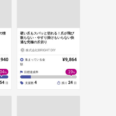
の情
硬い爪もスパッと切れる！爪が飛び
散らない・やすり掛けもいらない快
適な究極の爪切り
株式会社BRIGHT DIY
,940
¥9,864
集まっている金
額
04
19
目標達成率
%
%
54
4
24
日
支援数
残り
日