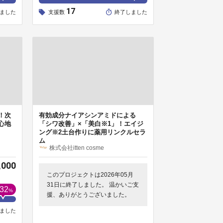
17
ました
支援数
終了しました
！次
有効成分ナイアシンアミドによる
心地
「シワ改善」×「美白※1」！エイジ
ング※2土台作りに薬用リンクルセラ
ム
株式会社itten cosme
,000
このプロジェクトは2026年05月
31日に終了しました。 温かいご支
32
%
援、ありがとうございました。
ました