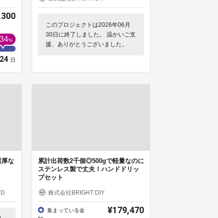
,300
このプロジェクトは2026年06月
30日に終了しました。 温かいご支
34
%
援、ありがとうございました。
24
日
重厚な
累計出荷数2千個◎500gで軽量なのに
ステンレス製で丈夫！ハンドドリッ
プセット
RD
株式会社BRIGHT DIY
¥179,470
集まっている金