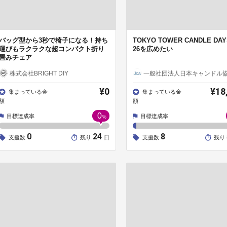
バッグ型から3秒で椅子になる！持ち
TOKYO TOWER CANDLE DAY
運びもラクラクな超コンパクト折り
26を広めたい
畳みチェア
株式会社BRIGHT DIY
一般社団法人日本キャンドル
¥0
¥18
集まっている金
集まっている金
額
額
0
目標達成率
目標達成率
%
0
24
8
支援数
残り
日
支援数
残り