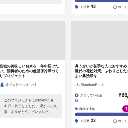
43
支援数
終了し
宮城の美味しいお米を一年中届けた
鼻うがいが苦手な人におすすめ
い。消費者のための低温保冷庫づく
世代の花粉対策。ふわりとした
りプロジェクト
よい鼻洗浄を
株式会社ペンギン村
StandardBrush
¥66
集まっている金
このプロジェクトは2026年05月
額
31日に終了しました。 温かいご支
1
目標達成率
援、ありがとうございました。
23
支援数
終了し