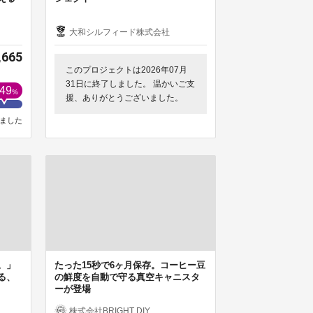
大和シルフィード株式会社
,665
このプロジェクトは2026年07月
31日に終了しました。 温かいご支
49
%
援、ありがとうございました。
ました
。」
たった15秒で6ヶ月保存。コーヒー豆
る、
の鮮度を自動で守る真空キャニスタ
ーが登場
株式会社BRIGHT DIY